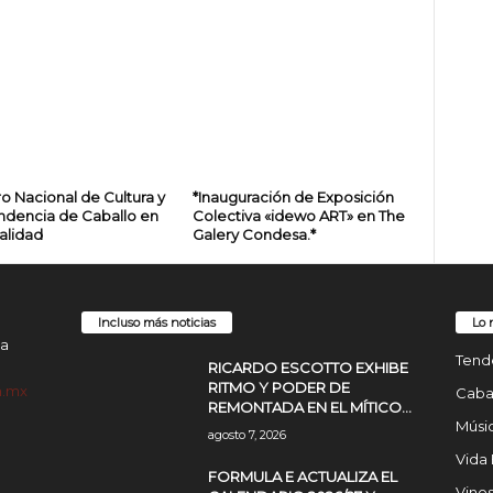
o Nacional de Cultura y
*Inauguración de Exposición
ndencia de Caballo en
Colectiva «idewo ART» en The
alidad
Galery Condesa.*
Incluso más noticias
Lo 
da
Tend
RICARDO ESCOTTO EXHIBE
RITMO Y PODER DE
m.mx
Cabal
REMONTADA EN EL MÍTICO...
Músic
agosto 7, 2026
Vida
FORMULA E ACTUALIZA EL
Vinos