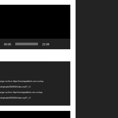
ductor
00:00
22:08
ductor
ia error: Format(s) not supported or
rce(s) not found
rgar archivo: https://revistapaddock.com.mx/wp-
nt/uploads/2024/02/video.mp4?_=2
rgar archivo: http://revistapaddock.com.mx/wp-
nt/uploads/2024/02/video.mp4?_=2
ductor