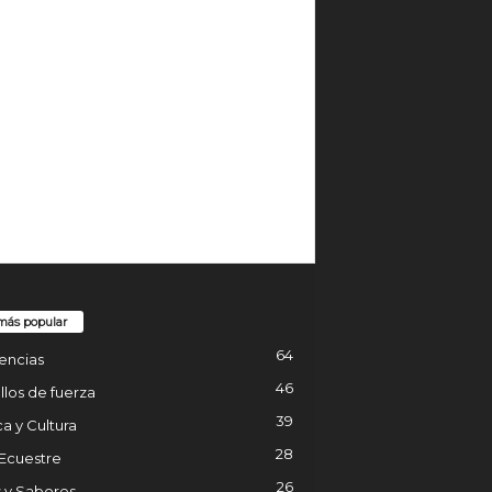
más popular
64
encias
46
los de fuerza
39
a y Cultura
28
 Ecuestre
26
 y Sabores