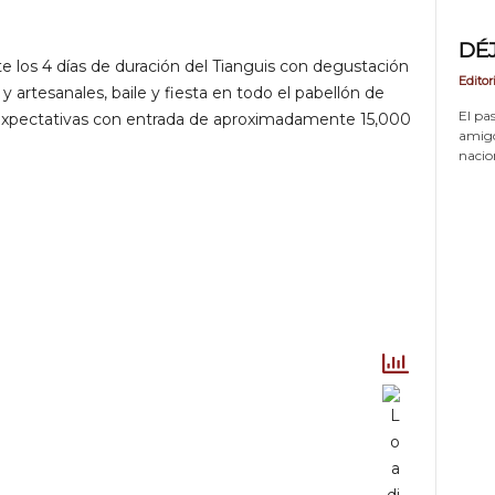
DÉ
 los 4 días de duración del Tianguis con degustación
Editor
s y artesanales, baile y fiesta en todo el pabellón de
El pas
 expectativas con entrada de aproximadamente 15,000
amigos
nacion