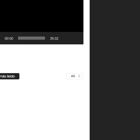
00:00
35:02
más leido
All