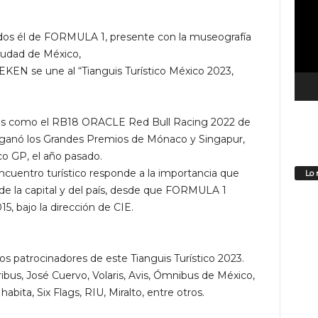
de
vídeo
dos él de FORMULA 1, presente con la museografía
Ciudad de México,
N se une al “Tianguis Turístico México 2023,
tos como el RB18 ORACLE Red Bull Racing 2022 de
 ganó los Grandes Premios de Mónaco y Singapur,
o GP, el año pasado.
cuentro turístico responde a la importancia que
Lo 
co de la capital y del país, desde que FORMULA 1
5, bajo la dirección de CIE.
s patrocinadores de este Tianguis Turístico 2023.
us, José Cuervo, Volaris, Avis, Ómnibus de México,
bita, Six Flags, RIU, Miralto, entre otros.