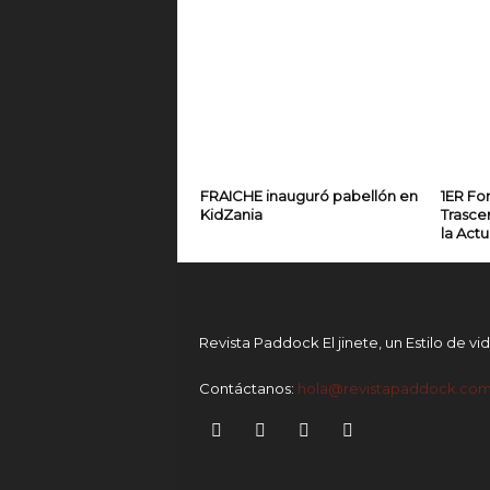
FRAICHE inauguró pabellón en
1ER For
KidZania
Trasce
la Actu
Revista Paddock El jinete, un Estilo de vi
Contáctanos:
hola@revistapaddock.co