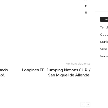
Lo 
Tend
Caba
Músic
Vida
Vino
Artículo siguiente
asado
Longines FEI Jumping Nations CUP. /
!!,
San Miguel de Allende.