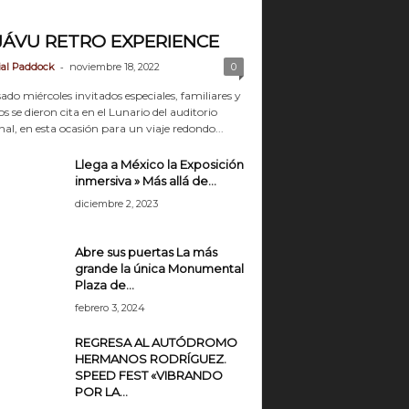
JÁVU RETRO EXPERIENCE
-
ial Paddock
noviembre 18, 2022
0
ado miércoles invitados especiales, familiares y
 se dieron cita en el Lunario del auditorio
al, en esta ocasión para un viaje redondo...
Llega a México la Exposición
inmersiva » Más allá de...
diciembre 2, 2023
Abre sus puertas La más
grande la única Monumental
Plaza de...
febrero 3, 2024
REGRESA AL AUTÓDROMO
HERMANOS RODRÍGUEZ.
SPEED FEST «VIBRANDO
POR LA...