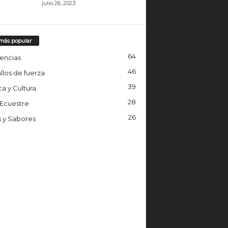
julio 26, 2023
más popular
64
encias
46
llos de fuerza
39
a y Cultura
28
 Ecuestre
26
s y Sabores