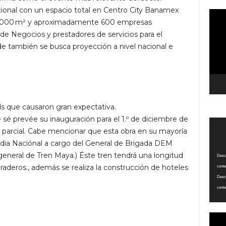
cional con un espacio total en Centro City Banamex
Repro
2,000 m² y aproximadamente 600 empresas
de
de Negocios y prestadores de servicios para el
vídeo
e también se busca proyección a nivel nacional e
s que causaron gran expectativa.
 sé prevée su inauguración para el 1.º de diciembre de
Repro
Med
 parcial. Cabe mencionar que esta obra en su mayoría
de
sou
ardia Naciónal a cargo del General de Brigada DEM
vídeo
general de Tren Maya.) Éste tren tendrá una longitud
Desca
raderos., además se realiza la construcción de hoteles
conte
Desca
conte
Repro