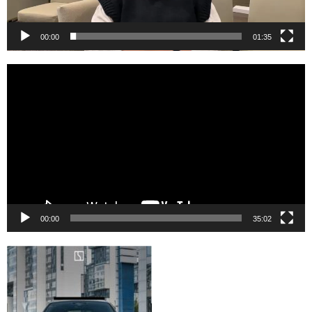
00:00
01:35
Reproductor
de
vídeo
00:00
35:02