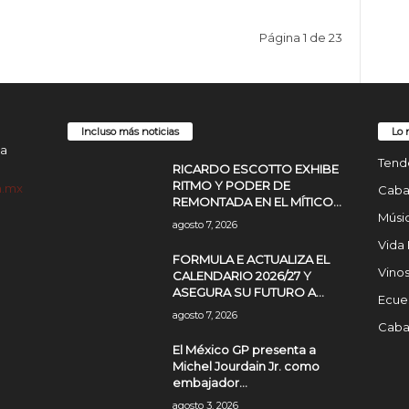
Página 1 de 23
Incluso más noticias
Lo 
da
Tend
RICARDO ESCOTTO EXHIBE
RITMO Y PODER DE
m.mx
Cabal
REMONTADA EN EL MÍTICO...
Músic
agosto 7, 2026
Vida
FORMULA E ACTUALIZA EL
Vinos
CALENDARIO 2026/27 Y
ASEGURA SU FUTURO A...
Ecue
agosto 7, 2026
Cabal
El México GP presenta a
Michel Jourdain Jr. como
embajador...
agosto 3, 2026