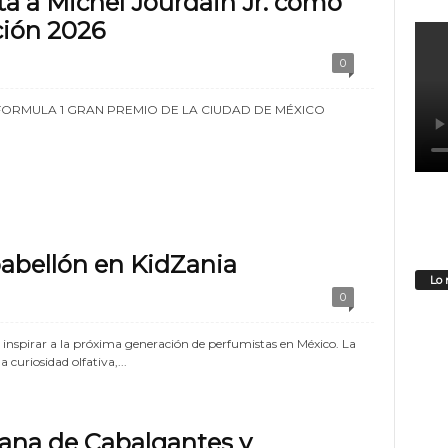
a a Michel Jourdain Jr. como
ción 2026
0
- El FORMULA 1 GRAN PREMIO DE LA CIUDAD DE MÉXICO
abellón en KidZania
Lo 
0
nspirar a la próxima generación de perfumistas en México. La
uriosidad olfativa,...
ana de Cabalgantes y