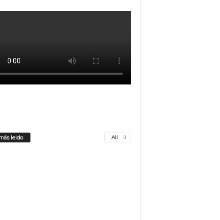
más leido
All