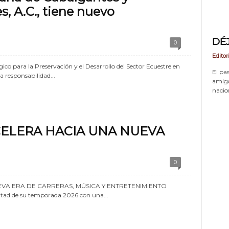
s, A.C., tiene nuevo
DÉ
0
Editor
o para la Preservación y el Desarrollo del Sector Ecuestre en
El pas
a responsabilidad...
amigos
nacion
ELERA HACIA UNA NUEVA
0
VA ERA DE CARRERAS, MÚSICA Y ENTRETENIMIENTO
tad de su temporada 2026 con una...