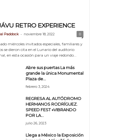
JÁVU RETRO EXPERIENCE
-
ial Paddock
noviembre 18, 2022
0
ado miércoles invitados especiales, familiares y
 se dieron cita en el Lunario del auditorio
al, en esta ocasión para un viaje redondo...
Abre sus puertas La más
grande la única Monumental
Plaza de...
febrero 3, 2024
REGRESA AL AUTÓDROMO
HERMANOS RODRÍGUEZ.
SPEED FEST «VIBRANDO
POR LA...
julio 26, 2023
Llega a México la Exposición