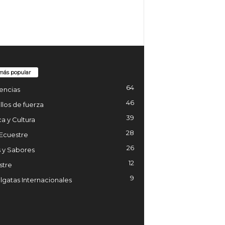
más popular
64
encias
46
los de fuerza
39
a y Cultura
28
 Ecuestre
26
 y Sabores
12
stre
9
gatas Internacionales