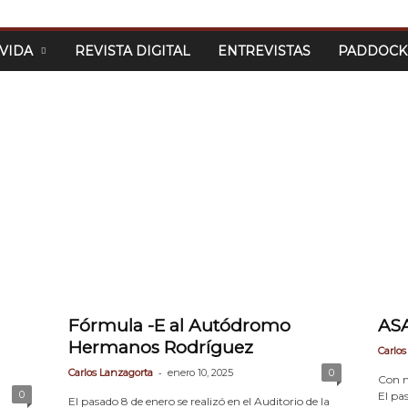
CIDAD
CONTACTO
DIRECTORIO
 VIDA
REVISTA DIGITAL
ENTREVISTAS
PADDOCK
Fórmula -E al Autódromo
AS
Hermanos Rodríguez
Carlos
-
Carlos Lanzagorta
enero 10, 2025
0
Con m
0
El pa
El pasado 8 de enero se realizó en el Auditorio de la