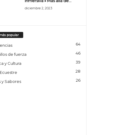
inmersiva » Más allá de...
diciembre 2, 2023
más popular
64
encias
46
llos de fuerza
39
a y Cultura
28
 Ecuestre
26
s y Sabores