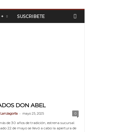
 +
SUSCRIBETE
ADOS DON ABEL
-
 Lanzagorta
mayo 25, 2025
0
ás de 30 años de tradición, estrena sucursal.
sado 22 de mayo se llevó a cabo la apertura de