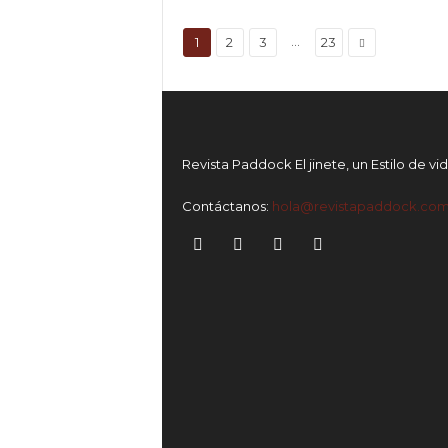
...
1
2
3
23
Revista Paddock El jinete, un Estilo de vi
Contáctanos:
hola@revistapaddock.co