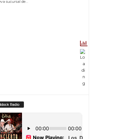
va sucursal de...
dock Radio