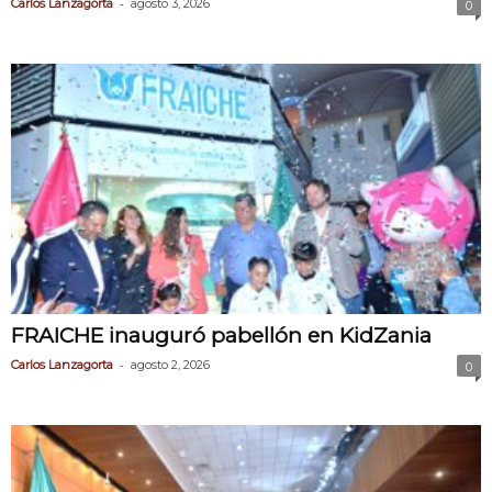
-
Carlos Lanzagorta
agosto 3, 2026
0
FRAICHE inauguró pabellón en KidZania
-
Carlos Lanzagorta
agosto 2, 2026
0