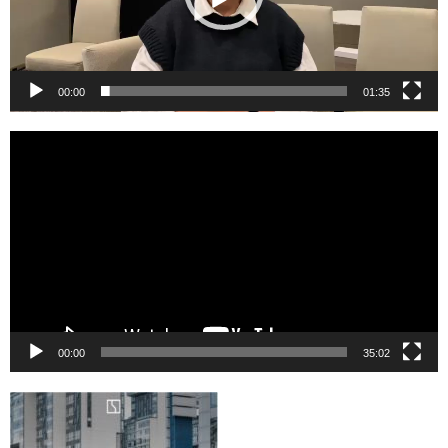
00:00
01:35
Reproductor
de
vídeo
00:00
35:02