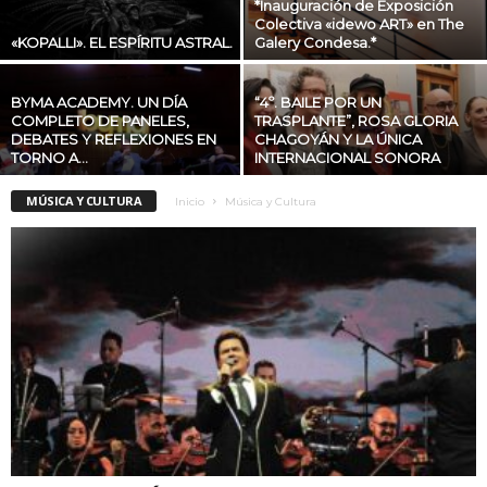
*Inauguración de Exposición
Colectiva «idewo ART» en The
«KOPALLI». EL ESPÍRITU ASTRAL.
Galery Condesa.*
BYMA ACADEMY. UN DÍA
“4º. BAILE POR UN
COMPLETO DE PANELES,
TRASPLANTE”, ROSA GLORIA
DEBATES Y REFLEXIONES EN
CHAGOYÁN Y LA ÚNICA
TORNO A...
INTERNACIONAL SONORA
MÚSICA Y CULTURA
Inicio
Música y Cultura