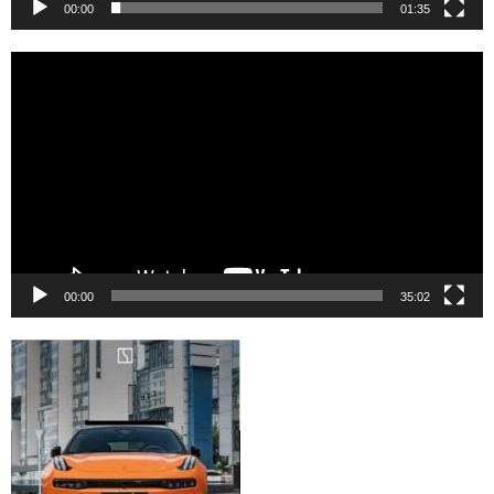
00:00
01:35
Reproductor
de
vídeo
00:00
35:02