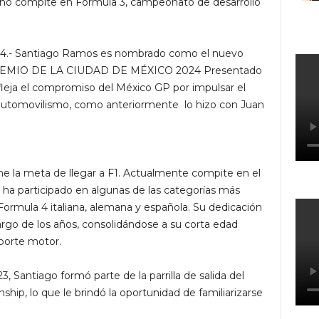
ano compite en Formula 3, campeonato de desarrollo
2024.- Santiago Ramos es nombrado como el nuevo
EMIO DE LA CIUDAD DE MÉXICO 2024 Presentado
eja el compromiso del México GP por impulsar el
l automovilismo, como anteriormente lo hizo con Juan
 la meta de llegar a F1. Actualmente compite en el
ha participado en algunas de las categorías más
Formula 4 italiana, alemana y española. Su dedicación
largo de los años, consolidándose a su corta edad
porte motor.
 Santiago formó parte de la parrilla de salida del
p, lo que le brindó la oportunidad de familiarizarse