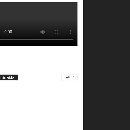
más leido
All