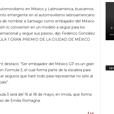
el automovilismo en México y Latinoamérica, buscamos
lento emergente en el automovilismo latinoamericano.
s de nombrar a Santiago como embajador del México
ión lo convierten en un modelo a seguir para los
ternacional y seguir sus pasos», dijo Federico González
ORMULA 1 GRAN PREMIO DE LA CIUDAD DE MÉXICO
dent destacó: “Ser embajador del México GP es un gran
Lo 
n Formula 3, el cual forma parte de la escalera para
tar seguros que haré todo para representar no sólo al
aís”.
la 3 será del 16 al 18 de mayo, en Imola, que forma
emio de Emilia Romagna.