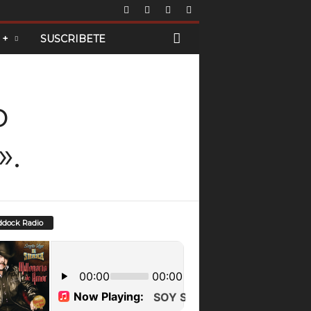
 +
SUSCRIBETE
o
».
dock Radio