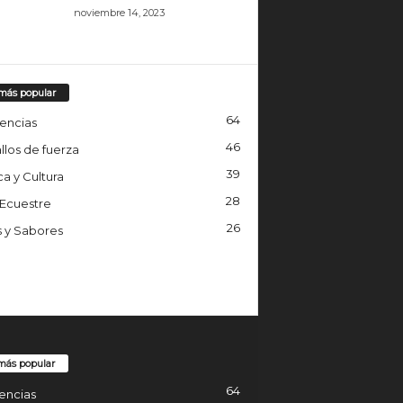
noviembre 14, 2023
más popular
64
encias
46
llos de fuerza
39
a y Cultura
28
 Ecuestre
26
s y Sabores
más popular
64
encias