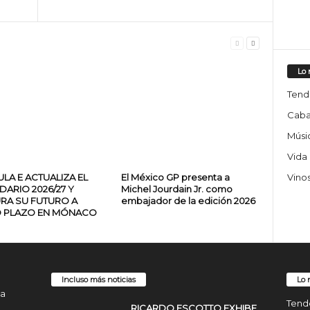
Lo 
Tend
Caba
Músic
Vida
Vino
LA E ACTUALIZA EL
El México GP presenta a
DARIO 2026/27 Y
Michel Jourdain Jr. como
RA SU FUTURO A
embajador de la edición 2026
 PLAZO EN MÓNACO
Incluso más noticias
Lo 
da
Tend
RICARDO ESCOTTO EXHIBE