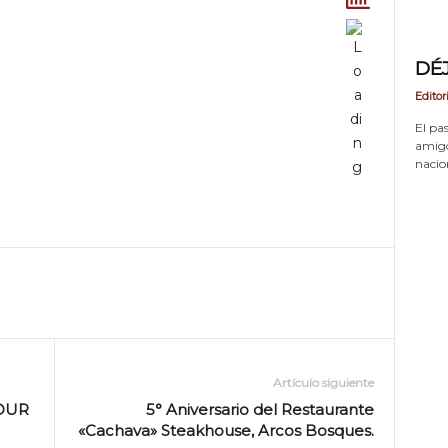
DÉ
Editor
El pas
amigos
nacion
Artículo siguiente
OUR
5° Aniversario del Restaurante
«Cachava» Steakhouse, Arcos Bosques.