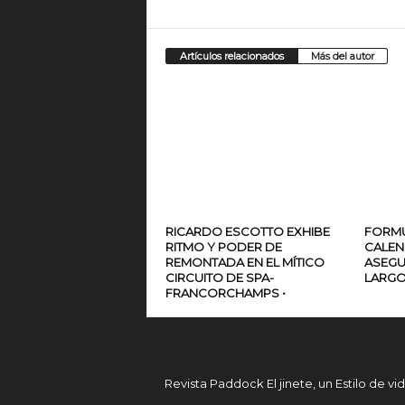
Artículos relacionados
Más del autor
RICARDO ESCOTTO EXHIBE
FORMU
RITMO Y PODER DE
CALEN
REMONTADA EN EL MÍTICO
ASEGU
CIRCUITO DE SPA-
LARGO
FRANCORCHAMPS •
Revista Paddock El jinete, un Estilo de vi