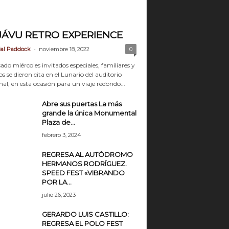
JÁVU RETRO EXPERIENCE
-
ial Paddock
noviembre 18, 2022
0
ado miércoles invitados especiales, familiares y
 se dieron cita en el Lunario del auditorio
al, en esta ocasión para un viaje redondo...
Abre sus puertas La más
grande la única Monumental
Plaza de...
febrero 3, 2024
REGRESA AL AUTÓDROMO
HERMANOS RODRÍGUEZ.
SPEED FEST «VIBRANDO
POR LA...
julio 26, 2023
GERARDO LUIS CASTILLO:
REGRESA EL POLO FEST