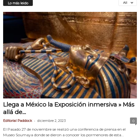
All
Lo más leido
Llega a México la Exposición inmersiva » Más
allá de...
-
Editorial Paddock
diciembre 2, 2023
0
El Pasado 27 de noviembre se realizó una conferencia de prensa en el
Museo Soumaya donde se dieron a conocer los pormenores de esta...