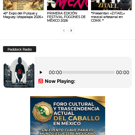
«6ª Expo del Pulque y
PRIMERA EDICIÓN
*Presentan «ZITAEL»
Maguey Iztapalapa 2026.»
FESTIVAL FOGONES DE
mezcal artesanal en
MÉXICO 2026
CDMX. *
Paddock Radio