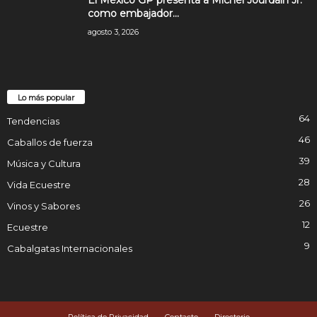
El México GP presenta a Michel Jourdain Jr.
como embajador...
agosto 3, 2026
Lo más popular
64
Tendencias
46
Caballos de fuerza
39
Música y Cultura
28
Vida Ecuestre
26
Vinos y Sabores
12
Ecuestre
9
Cabalgatas Internacionales