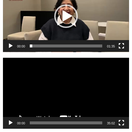
00:00
01:35
Reproductor
de
vídeo
00:00
35:02