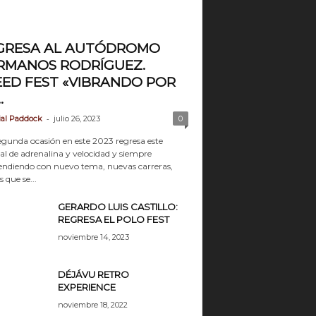
GRESA AL AUTÓDROMO
RMANOS RODRÍGUEZ.
EED FEST «VIBRANDO POR
.
-
ial Paddock
julio 26, 2023
0
egunda ocasión en este 2023 regresa este
val de adrenalina y velocidad y siempre
endiendo con nuevo tema, nuevas carreras,
s que se...
GERARDO LUIS CASTILLO:
REGRESA EL POLO FEST
noviembre 14, 2023
DÉJÁVU RETRO
EXPERIENCE
noviembre 18, 2022