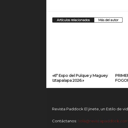
Artículos relacionados
Más del autor
«6ª Expo del Pulque y Maguey
PRIMER
Iztapalapa 2026.»
FOGON
Revista Paddock El jinete, un Estilo de vi
Contáctanos:
hola@revistapaddock.co