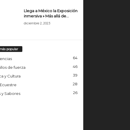
Llega a México la Exposición
inmersiva » Más allá de...
diciembre 2, 2023
más popular
64
encias
46
llos de fuerza
39
a y Cultura
28
 Ecuestre
26
s y Sabores