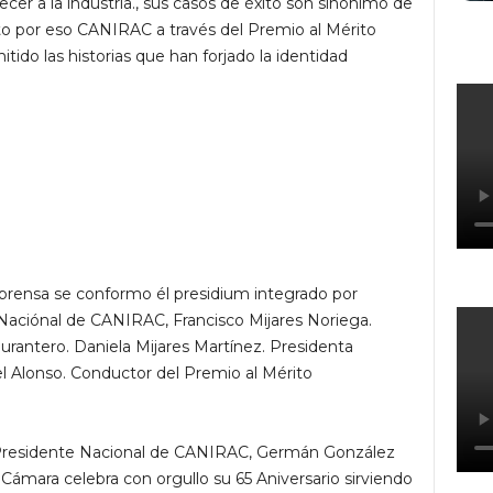
cer a la industria., sus casos de éxito son sinónimo de
to por eso CANIRAC a través del Premio al Mérito
tido las historias que han forjado la identidad
prensa se conformo él presidium integrado por
aciónal de CANIRAC, Francisco Mijares Noriega.
urantero. Daniela Mijares Martínez. Presidenta
l Alonso. Conductor del Premio al Mérito
l Presidente Nacional de CANIRAC, Germán González
Cámara celebra con orgullo su 65 Aniversario sirviendo