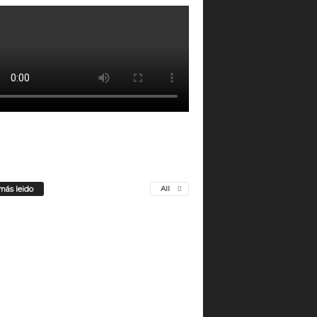
más leido
All