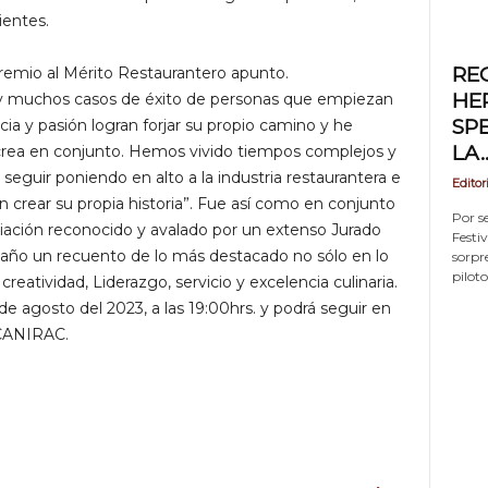
ientes.
RE
remio al Mérito Restaurantero apunto.
HE
hay muchos casos de éxito de personas que empiezan
SP
ia y pasión logran forjar su propio camino y he
LA..
crea en conjunto. Hemos vivido tiempos complejos y
eguir poniendo en alto a la industria restaurantera e
Editor
 crear su propia historia”. Fue así como en conjunto
Por s
ación reconocido y avalado por un extenso Jurado
Festi
año un recuento de lo más destacado no sólo en lo
sorpr
piloto
reatividad, Liderazgo, servicio y excelencia culinaria.
de agosto del 2023, a las 19:00hrs. y podrá seguir en
 CANIRAC.