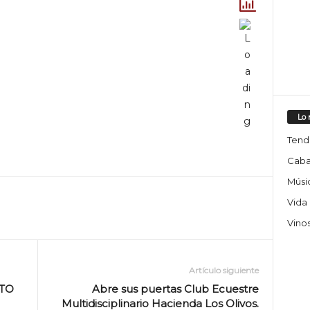
Lo 
Tend
Caba
Músic
Vida
Vino
Artículo siguiente
TO
Abre sus puertas Club Ecuestre
Multidisciplinario Hacienda Los Olivos.