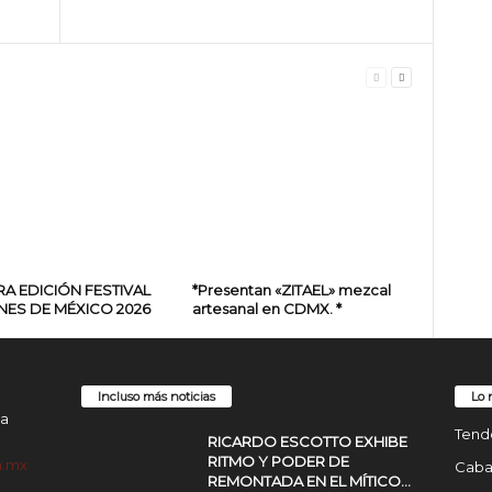
A EDICIÓN FESTIVAL
*Presentan «ZITAEL» mezcal
ES DE MÉXICO 2026
artesanal en CDMX. *
Incluso más noticias
Lo 
da
Tend
RICARDO ESCOTTO EXHIBE
RITMO Y PODER DE
m.mx
Cabal
REMONTADA EN EL MÍTICO...