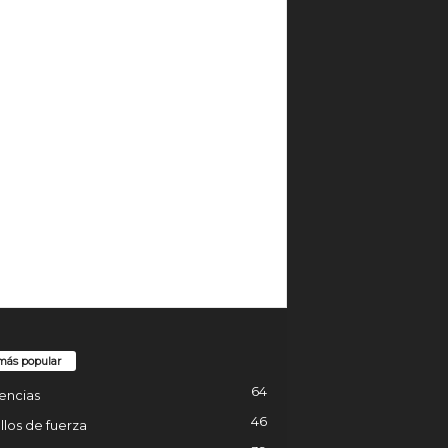
más popular
64
encias
46
los de fuerza