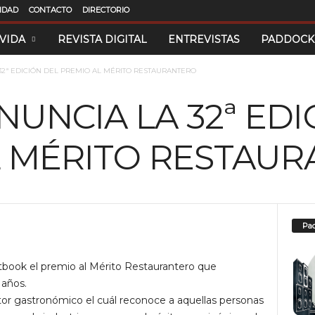
CIDAD
CONTACTO
DIRECTORIO
 VIDA
REVISTA DIGITAL
ENTREVISTAS
PADDOCK
32ª EDICIÓN DEL PREMIO AL MÉRITO RESTAURANTERO
NUNCIA LA 32ª EDI
L MÉRITO RESTAU
Pad
tbook el premio al Mérito Restaurantero que
 años.
ctor gastronómico el cuál reconoce a aquellas personas