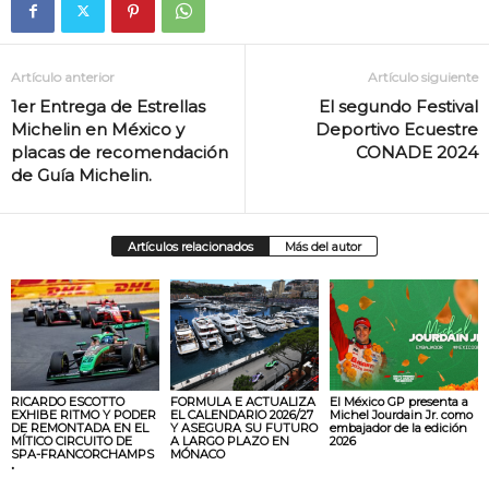
Artículo anterior
Artículo siguiente
1er Entrega de Estrellas
El segundo Festival
Michelin en México y
Deportivo Ecuestre
placas de recomendación
CONADE 2024
de Guía Michelin.
Artículos relacionados
Más del autor
RICARDO ESCOTTO
FORMULA E ACTUALIZA
El México GP presenta a
EXHIBE RITMO Y PODER
EL CALENDARIO 2026/27
Michel Jourdain Jr. como
DE REMONTADA EN EL
Y ASEGURA SU FUTURO
embajador de la edición
MÍTICO CIRCUITO DE
A LARGO PLAZO EN
2026
SPA-FRANCORCHAMPS
MÓNACO
•