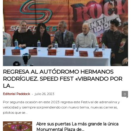
REGRESA AL AUTÓDROMO HERMANOS
RODRÍGUEZ. SPEED FEST «VIBRANDO POR
LA...
-
Editorial Paddock
julio 26, 2023
0
Por segunda ocasión en este 2023 regresa este Festival de adrenalina y
velocidad y siempre sorprendiendo con nuevo tema, nuevas carreras,
pilotos que se...
Abre sus puertas La más grande la única
Monumental Plaza de...