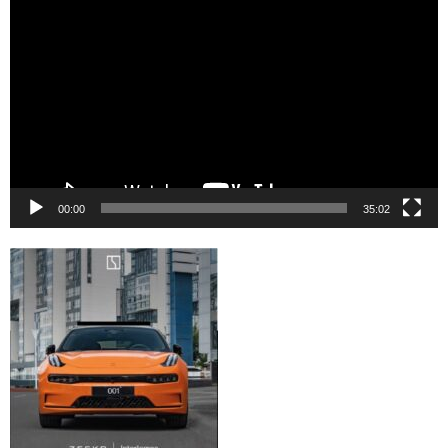
de
vídeo
00:00
35:02