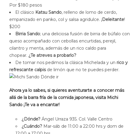
Por $180 pesos
El clásico
Katsu Sando
, relleno de lomo de cerdo,
empanizado en panko, col y salsa agridulce. ¡
Deleitante
!
$200
Birria Sando
; una deliciosa fusión de birria de búfalo con
queso acompañado con cebollas encurtidas, perejil,
cilantro y menta, además de un rico caldo para
chopear.
¿Te atreves a probarlo?
De tomar nos pedimos la clásica Michelada y un
rico y
refrescante calpis
de limón que no te puedes perder.
Ahora ya lo sabes, si quieres aventurarte a conocer más
allá de la barra fría de la comida japonesa, visita Michi
Sando ¡Te va a encantar!
¿Dónde?
Ángel Urraza 935. Col. Valle Centro
¿Cuándo?
Mar-sáb de 11:00 a 22:00 hrs y dom de
12:00 a 17:00 hrs