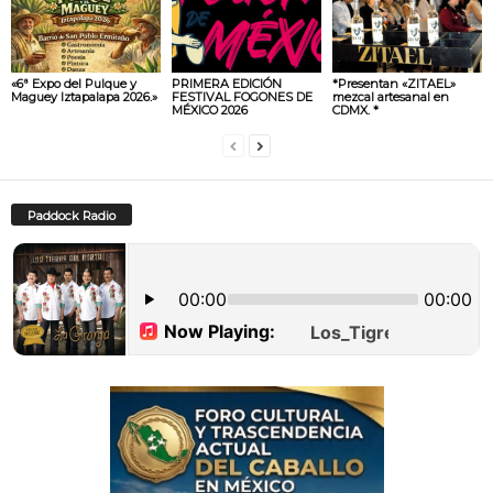
«6ª Expo del Pulque y
PRIMERA EDICIÓN
*Presentan «ZITAEL»
Maguey Iztapalapa 2026.»
FESTIVAL FOGONES DE
mezcal artesanal en
MÉXICO 2026
CDMX. *
Paddock Radio