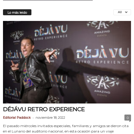
All
Lo más leido
DÉJÁVU RETRO EXPERIENCE
-
Editorial Paddock
noviembre 18, 2022
0
El pasado miércoles invitados especiales, familiares y amigos se dieron cita
en el Lunario del auditorio nacional, en esta ocasión para un viaje