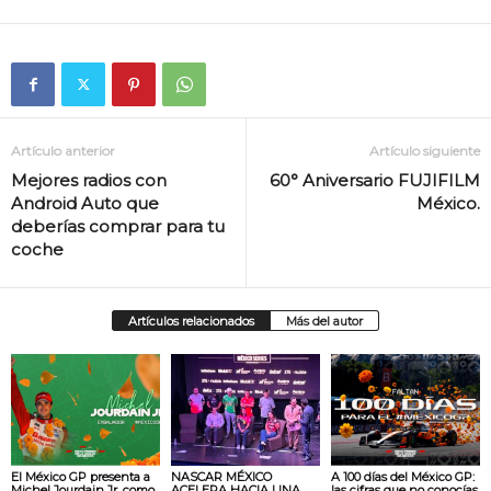
Artículo anterior
Artículo siguiente
Mejores radios con
60° Aniversario FUJIFILM
Android Auto que
México.
deberías comprar para tu
coche
Artículos relacionados
Más del autor
El México GP presenta a
NASCAR MÉXICO
A 100 días del México GP:
Michel Jourdain Jr. como
ACELERA HACIA UNA
las cifras que no conocías