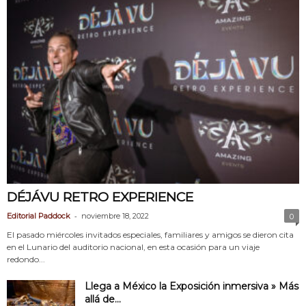
DÉJÁVU RETRO EXPERIENCE
-
Editorial Paddock
noviembre 18, 2022
0
El pasado miércoles invitados especiales, familiares y amigos se dieron cita
en el Lunario del auditorio nacional, en esta ocasión para un viaje
redondo...
Llega a México la Exposición inmersiva » Más
allá de...