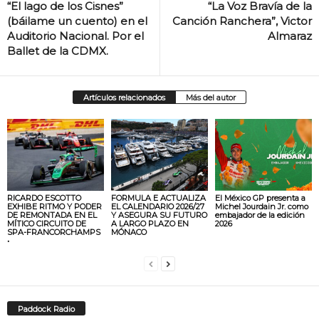
“El lago de los Cisnes”
“La Voz Bravía de la
(báilame un cuento) en el
Canción Ranchera”, Victor
Auditorio Nacional. Por el
Almaraz
Ballet de la CDMX.
Artículos relacionados
Más del autor
RICARDO ESCOTTO
FORMULA E ACTUALIZA
El México GP presenta a
EXHIBE RITMO Y PODER
EL CALENDARIO 2026/27
Michel Jourdain Jr. como
DE REMONTADA EN EL
Y ASEGURA SU FUTURO
embajador de la edición
MÍTICO CIRCUITO DE
A LARGO PLAZO EN
2026
SPA-FRANCORCHAMPS
MÓNACO
•
Paddock Radio