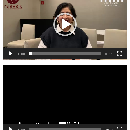
vídeo
00:00
01:35
Reproductor
de
vídeo
00:00
35:02