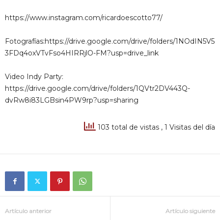
https://www.instagram.com/ricardoescotto77/
Fotografías:https://drive.google.com/drive/folders/1NOdIN5V5
3FDq4oxVTvFso4HIRRjlO-FM?usp=drive_link
Video Indy Party:
https://drive.google.com/drive/folders/1QVtr2DV443Q-
dvRw8i83LGBsin4PW9rp?usp=sharing
103 total de vistas
, 1 Visitas del día
Artículo anterior
Artículo siguiente