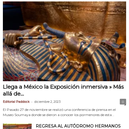
Llega a México la Exposición inmersiva » Más
allá de...
-
Editorial Paddock
diciembre 2, 2023
0
El Pasado 27 de noviembre se realizó una conferencia de prensa en el
Museo Soumaya donde se dieron a conocer los pormenores de esta...
REGRESA AL AUTÓDROMO HERMANOS