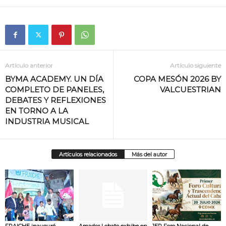
Artículo anterior
Artículo siguiente
BYMA ACADEMY. UN DÍA
COPA MESÓN 2026 BY
COMPLETO DE PANELES,
VALCUESTRIAN
DEBATES Y REFLEXIONES
EN TORNO A LA
INDUSTRIA MUSICAL
Artículos relacionados
Más del autor
FRAICHE inauguró
Amador Lobato exhibe en
1ER Foro Nacional de