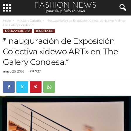
Inicio
Música y Cultura
*Inauguración de Exposición Colectiva «idewo ART» en
The Galery Condesa.*
MÚSICA Y CULTURA
TENDENCIAS
*Inauguración de Exposición
Colectiva «idewo ART» en The
Galery Condesa.*
mayo 26, 2026
737