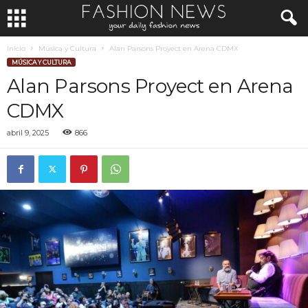
Inicio
Música y Cultura
Alan Parsons Proyect en Arena CDMX
MÚSICA Y CULTURA
Alan Parsons Proyect en Arena
CDMX
abril 9, 2025
866