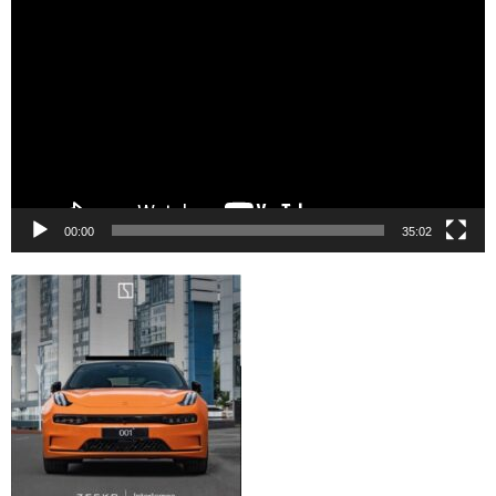
de
vídeo
00:00
35:02