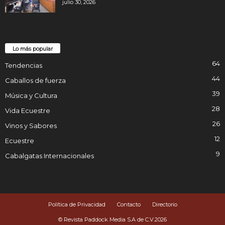
julio 30, 2026
Lo más popular
64
Tendencias
44
Caballos de fuerza
39
Música y Cultura
28
Vida Ecuestre
26
Vinos y Sabores
12
Ecuestre
9
Cabalgatas Internacionales
Política de Privacidad
Contacto
Directorio
© Revista Paddock Media S.A de C.V.2026