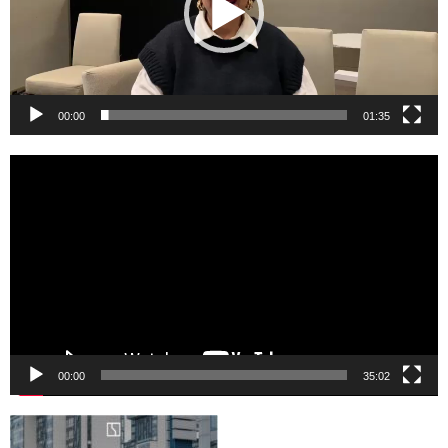
00:00
01:35
Reproductor
de
vídeo
00:00
35:02