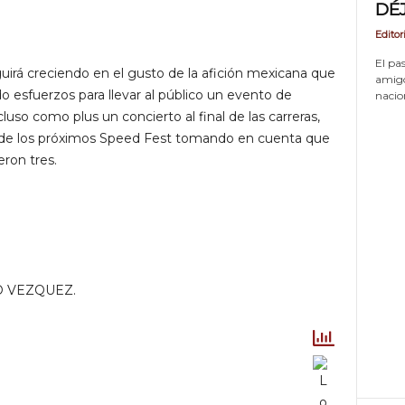
DÉ
Editor
El pas
rá creciendo en el gusto de la afición mexicana que
amigos
 esfuerzos para llevar al público un evento de
nacion
luso como plus un concierto al final de las carreras,
s de los próximos Speed Fest tomando en cuenta que
ron tres.
O VEZQUEZ.