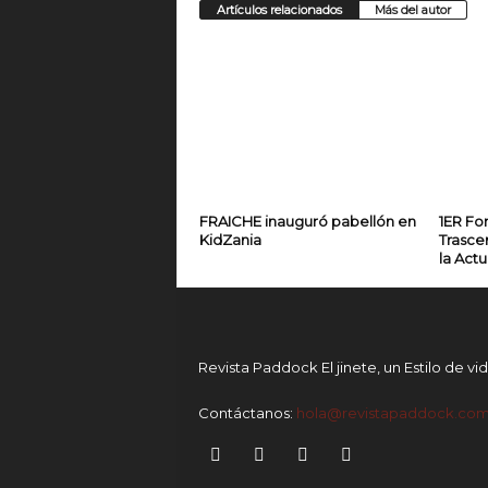
Artículos relacionados
Más del autor
FRAICHE inauguró pabellón en
1ER For
KidZania
Trasce
la Actu
Revista Paddock El jinete, un Estilo de vi
Contáctanos:
hola@revistapaddock.co