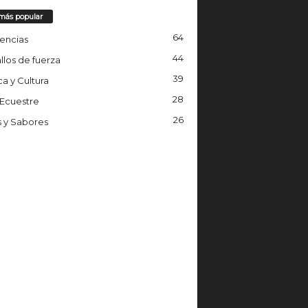
más popular
64
encias
44
llos de fuerza
39
a y Cultura
28
 Ecuestre
26
s y Sabores