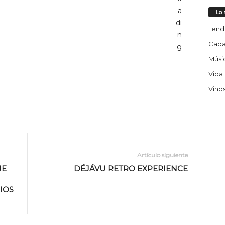
Lo 
Tend
Caba
Músic
Vida
Vino
Artículo siguiente
JE
DÉJÁVU RETRO EXPERIENCE
IOS