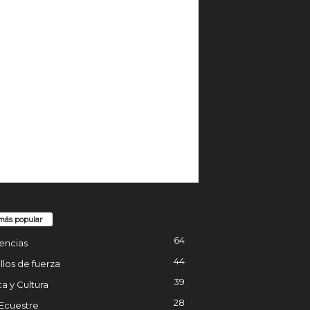
más popular
64
encias
44
los de fuerza
39
a y Cultura
28
 Ecuestre