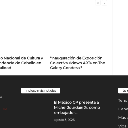
o Nacional de Cultura y
*Inauguración de Exposición
ndencia de Caballo en
Colectiva «idewo ART» en The
alidad
Galery Condesa.*
Incluso más noticias
Lo 
da
Tend
El México GP presenta a
Michel Jourdain Jr. como
m.mx
Cabal
embajador...
Músic
agosto 3, 2026
Vida