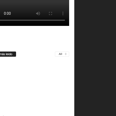
más leido
All