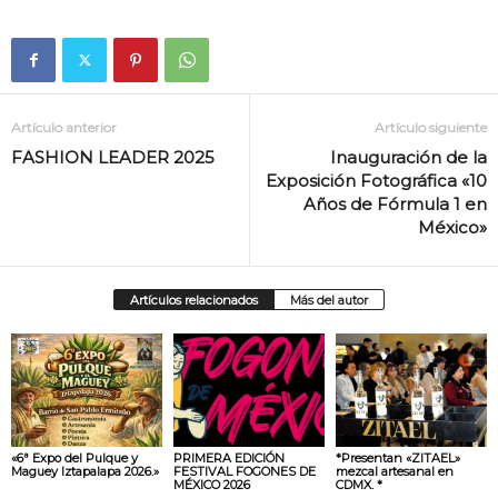
Artículo anterior
Artículo siguiente
FASHION LEADER 2025
Inauguración de la
Exposición Fotográfica «10
Años de Fórmula 1 en
México»
Artículos relacionados
Más del autor
«6ª Expo del Pulque y
PRIMERA EDICIÓN
*Presentan «ZITAEL»
Maguey Iztapalapa 2026.»
FESTIVAL FOGONES DE
mezcal artesanal en
MÉXICO 2026
CDMX. *