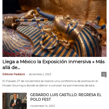
Llega a México la Exposición inmersiva » Más
allá de...
-
Editorial Paddock
diciembre 2, 2023
0
El Pasado 27 de noviembre se realizó una conferencia de prensa en el
Museo Soumaya donde se dieron a conocer los pormenores de esta...
GERARDO LUIS CASTILLO: REGRESA EL
POLO FEST
noviembre 14, 2023